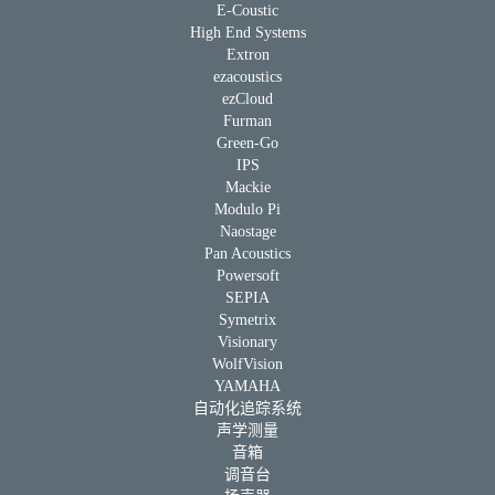
E-Coustic
High End Systems
Extron
ezacoustics
ezCloud
Furman
Green-Go
IPS
Mackie
Modulo Pi
Naostage
Pan Acoustics
Powersoft
SEPIA
Symetrix
Visionary
WolfVision
YAMAHA
自动化追踪系统
声学测量
音箱
调音台