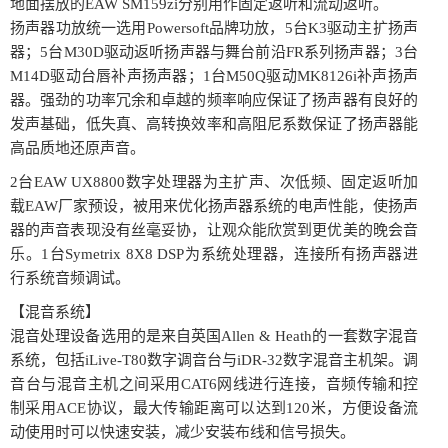
地面摆放的EAW SM159zi分别用作固定返听和流动返听。
扬声器功放统一选用Powersoft品牌功放，5台K3驱动主扩扬声
器；5台M30D驱动返听扬声器与舞台前沿FR系列扬声器；3台
M14D驱动台唇补声扬声器；1台M50Q驱动MK8126i补声扬声
器。强劲的功率冗余和卓越的频率响应保证了扬声器有良好的
发声基础，低失真、高转换效率和高阻尼系数保证了扬声器能
高品质地还原声音。
2台EAW UX8800数字处理器为主扩声、次低频、固定返听加
载EAW厂家预设，被用来优化扬声器系统的电声性能，使扬声
器的声音表现没有丝毫妥协，让观众能欣赏到更优美的晚会音
乐。1台Symetrix 8X8 DSP为系统处理器，连接所有扬声器进
行系统音频调试。
【混音系统】
混音处理设备选用的是来自英国Allen & Heath的一套数字混音
系统，包括iLive-T80数字调音台与iDR-32数字混音主机架。调
音台与混音主机之间采用CAT6网线进行连接，音频传输和控
制采用ACE协议，最大传输距离可以达到120米，方便设备流
动使用时可以快速安装，减少安装布线和信号损失。