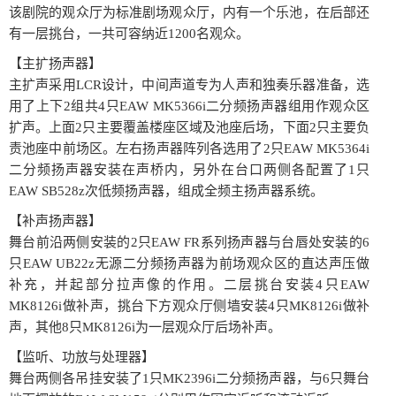
该剧院的观众厅为标准剧场观众厅，内有一个乐池，在后部还
有一层挑台，一共可容纳近1200名观众。
【主扩扬声器】
主扩声采用LCR设计，中间声道专为人声和独奏乐器准备，选
用了上下2组共4只EAW MK5366i二分频扬声器组用作观众区
扩声。上面2只主要覆盖楼座区域及池座后场，下面2只主要负
责池座中前场区。左右扬声器阵列各选用了2只EAW MK5364i
二分频扬声器安装在声桥内，另外在台口两侧各配置了1只
EAW SB528z次低频扬声器，组成全频主扬声器系统。
【补声扬声器】
舞台前沿两侧安装的2只EAW FR系列扬声器与台唇处安装的6
只EAW UB22z无源二分频扬声器为前场观众区的直达声压做
补充，并起部分拉声像的作用。二层挑台安装4只EAW
MK8126i做补声，挑台下方观众厅侧墙安装4只MK8126i做补
声，其他8只MK8126i为一层观众厅后场补声。
【监听、功放与处理器】
舞台两侧各吊挂安装了1只MK2396i二分频扬声器，与6只舞台