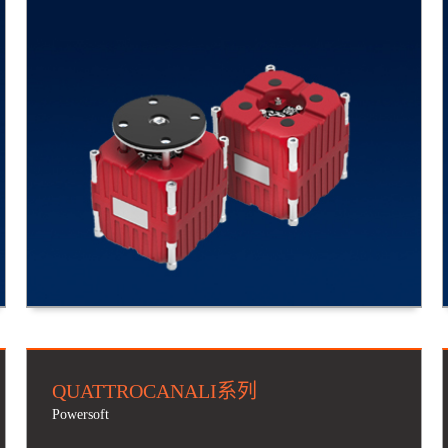
QUATTROCANALI系列
Powersoft