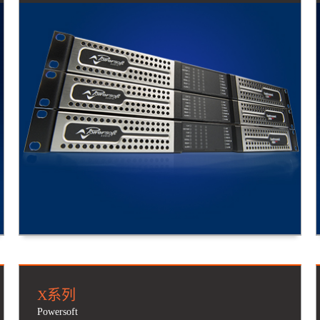
X系列
Powersoft