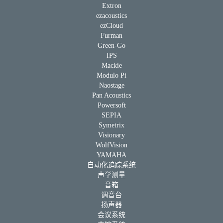
Extron
ezacoustics
ezCloud
Furman
Green-Go
IPS
Mackie
Modulo Pi
Naostage
Pan Acoustics
Powersoft
SEPIA
Symetrix
Visionary
WolfVision
YAMAHA
自动化追踪系统
声学测量
音箱
调音台
扬声器
会议系统