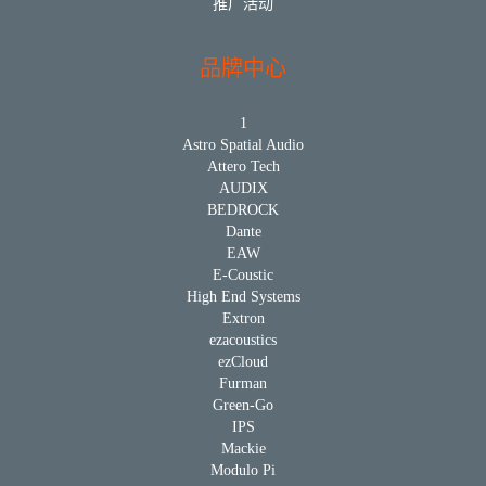
推广活动
品牌中心
1
Astro Spatial Audio
Attero Tech
AUDIX
BEDROCK
Dante
EAW
E-Coustic
High End Systems
Extron
ezacoustics
ezCloud
Furman
Green-Go
IPS
Mackie
Modulo Pi