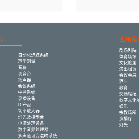
心
应用案
剧场剧院
自动化追踪系统
体育场馆
声学测量
文化旅游
音箱
演出租赁
调音台
会议会展
扬声器
酒店
会议系统
教育
中控系统
交通枢纽
录播设备
数字文化
DJ产品
娱乐
功率放大器
宗教场所
灯光及控制台
演播厅
电源处理设备
灯光
数字音频处理器
多声道可变混响系统