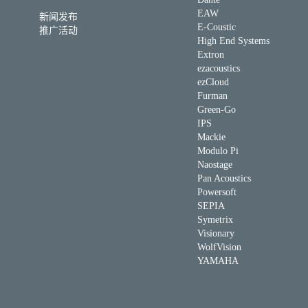
EAW
新闻发布
E-Coustic
推广活动
High End Systems
Extron
ezacoustics
ezCloud
Furman
Green-Go
IPS
Mackie
Modulo Pi
Naostage
Pan Acoustics
Powersoft
SEPIA
Symetrix
Visionary
WolfVision
YAMAHA