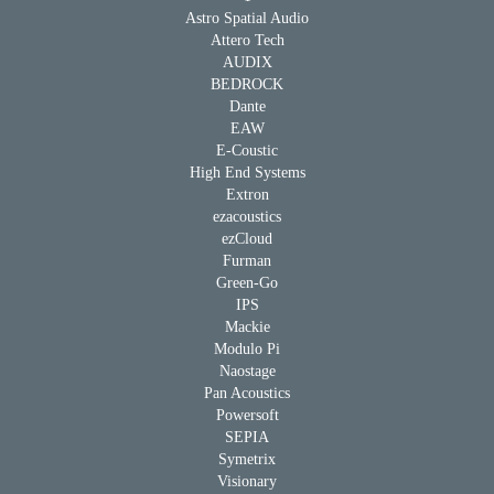
Astro Spatial Audio
Attero Tech
AUDIX
BEDROCK
Dante
EAW
E-Coustic
High End Systems
Extron
ezacoustics
ezCloud
Furman
Green-Go
IPS
Mackie
Modulo Pi
Naostage
Pan Acoustics
Powersoft
SEPIA
Symetrix
Visionary