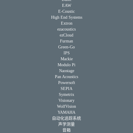
EAW
E-Coustic
High End Systems
Extron
ezacoustics
ezCloud
Furman
Green-Go
IPS
Mackie
Modulo Pi
Naostage
Pan Acoustics
Powersoft
SEPIA
Symetrix
Visionary
WolfVision
YAMAHA
自动化追踪系统
声学测量
音箱