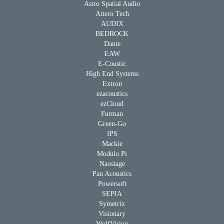
Astro Spatial Audio
Attero Tech
AUDIX
BEDROCK
Dante
EAW
E-Coustic
High End Systems
Extron
ezacoustics
ezCloud
Furman
Green-Go
IPS
Mackie
Modulo Pi
Naostage
Pan Acoustics
Powersoft
SEPIA
Symetrix
Visionary
WolfVision