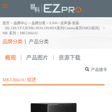
Toggle
navigation
首页
>
品牌中心
>
品牌分类
>
EAW
>
点声源-安装
（RL/QX/VF/UB/MK/AVALON/RSX系列/Cinema系列/MKD系列）
>
MK 系列
>
MK5366i/iU
品牌分类
产品分类
概观
产品图片
资源下载
产品搜寻
MK5366i/iU 综述