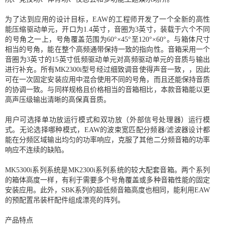
为了达到应用的设计目标，EAW的工程师开发了一个全新的高性
能压缩驱动单元，开口为1.4英寸，音圈为3英寸，装载于六个不同
的号角之一上，号角覆盖范围为60°×45°至120°×60°。与箱体尺寸
相当的号角，能在整个高频通带保持一致的指向性。音箱采用一个
音圈为3英寸的15英寸低频驱动单元对高频驱动单元的音质与输出
进行补充。所有MK2300i型号经过细致调音使得声音一致，，因此
可在一次固定安装应用中混合使用不同的号角，而且还能保持音质
的协调一致。与同样规格且价格相当的音箱相比，本款音箱能以更
高声压级输出清晰的高保真音质。
用户可选择单功放运行模式和双功放（外部信号处理器）运行模
式。无论选择哪种模式，EAW的波束宽匹配分频器/滤波器设计都
能在分频区域输出均匀的功率响应，克服了其他二分频音箱的功率
响应不连续的缺陷。
MK5300i系列系统是MK2300i系列系统的较大配套音箱。两个系列
的箱体高度一样，有利于需要多个号角覆盖或多种音箱性能的固定
安装应用。此外，SBK系列的超低频音箱高度也相同，能利用EAW
的预配置吊装杆配件组成漂亮的阵列。
产品特点