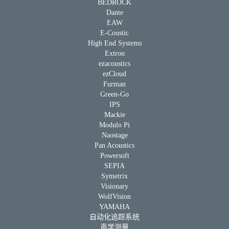
BEDROCK
Dante
EAW
E-Coustic
High End Systems
Extron
ezacoustics
ezCloud
Furman
Green-Go
IPS
Mackie
Modulo Pi
Naostage
Pan Acoustics
Powersoft
SEPIA
Symetrix
Visionary
WolfVision
YAMAHA
自动化追踪系统
声学测量