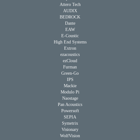
Attero Tech
AUDIX
BEDROCK
Dante
EAW
E-Coustic
High End Systems
Extron
ezacoustics
ezCloud
Furman
Green-Go
IPS
Mackie
Modulo Pi
Naostage
Pan Acoustics
Powersoft
SEPIA
Symetrix
Visionary
WolfVision