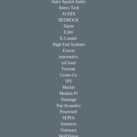
Astro Spatial Audio
Attero Tech
AUDIX
BEDROCK
Dante
EAW
E-Coustic
High End Systems
Extron
ezacoustics
ezCloud
Furman
Green-Go
IPS
Mackie
Modulo Pi
Naostage
Pan Acoustics
Powersoft
SEPIA
Symetrix
Visionary
WolfVision