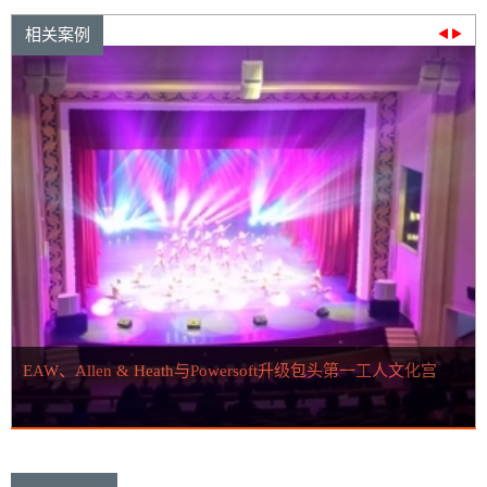
相关案例
EAW、Allen & Heath与Powersoft升级包头第一工人文化宫
E