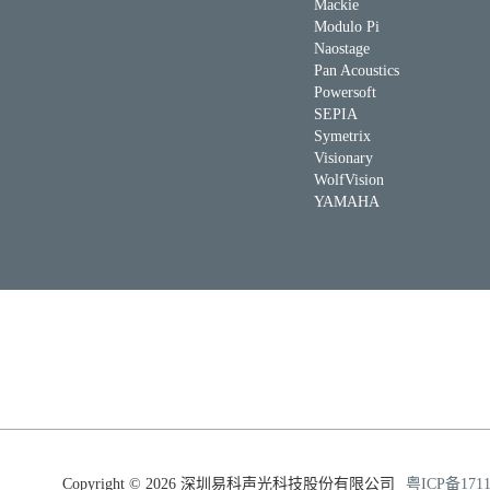
Mackie
Modulo Pi
Naostage
Pan Acoustics
Powersoft
SEPIA
Symetrix
Visionary
WolfVision
YAMAHA
Copyright © 2026 深圳易科声光科技股份有限公司
粤ICP备171