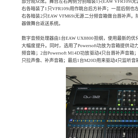
部分观众席。舞台左右两侧分别暗装1只EAW VFR10
右各暗装了1只VFR109i用作眺台后方补声；一层后侧也
右各暗装2只EAW VFM69i无源二分频音箱做台唇补声。
器做舞台返送系统。
数字音频处理器由1台EAW UX8800担纲，使用最新
大幅度提升。同时，选用了Powersoft功放为音箱提供动力。
频音箱；2台Powersoft M14D功放驱动4只台唇补声音箱；
只拉声像、补声音箱；最后1台M20D用来驱动4只监听音