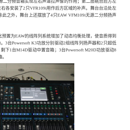
9i无源二分频音箱实现左右声道拉声像的作用；第二层眺台后方左
左右各安装了2只VFR109i用作后方区域的补声。舞台台沿处左
除此之外，舞台上还摆放了4只EAW VFM109i无源二分频扬声
的优化预置为EAW的线阵列系统增加了动态均衡处理，使音质得到
3台Powersoft K3功放分别驱动2组线阵列扬声器和2只超低
剩下1台M14D驱动中置音箱；3台Powersoft M20D功放驱动8
箱。