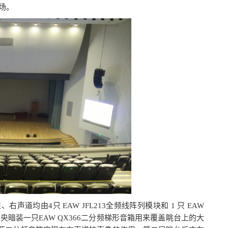
场。
道均由4只 EAW JFL213全频线阵列模块和 1 只 EAW
央暗装一只EAW QX366二分频梯形音箱用来覆盖眺台上的大