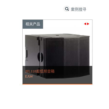
案例搜寻
相关产品
18超低频音箱
VFR109i 无源二分频音箱
EAW