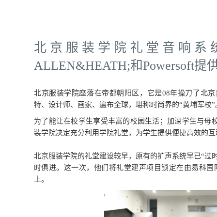
北京服装学院礼堂音响系统
ALLEN&HEATH;和Powersoft提
北京服装学院座落在帝都朝阳区，它是08年操刀了北
特、设计师、画家、遍布全球，堪称时尚界的“黄埔军校”
为了能让在校学生享受丰富的校园生活；加深学生与母
装学院决定充分利用学院礼堂，为学生提供便捷高效的互
3(已停产)
M14D(已停产)
owersoft
Powersoft
北京服装学院的礼堂建设较早，原有的扩声系统早已“过时
时俱进。这一次，他们将礼堂建声项目锁定在由易科国际提供的E
上。