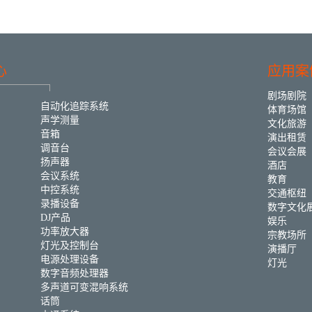
心
应用案
剧场剧院
自动化追踪系统
体育场馆
声学测量
文化旅游
音箱
演出租赁
调音台
会议会展
扬声器
酒店
会议系统
教育
中控系统
交通枢纽
录播设备
数字文化
DJ产品
娱乐
功率放大器
宗教场所
灯光及控制台
演播厅
电源处理设备
灯光
数字音频处理器
多声道可变混响系统
话筒