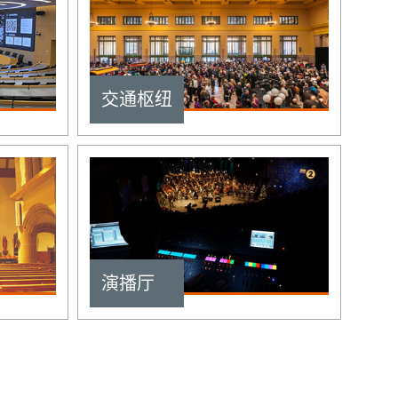
交通枢纽
演播厅