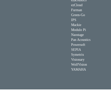
ezacoustics
ezCloud
Furman
Green-Go
IPS
Mackie
Modulo Pi
Naostage
Pan Acoustics
Powersoft
SEPIA
Symetrix
Visionary
WolfVision
YAMAHA