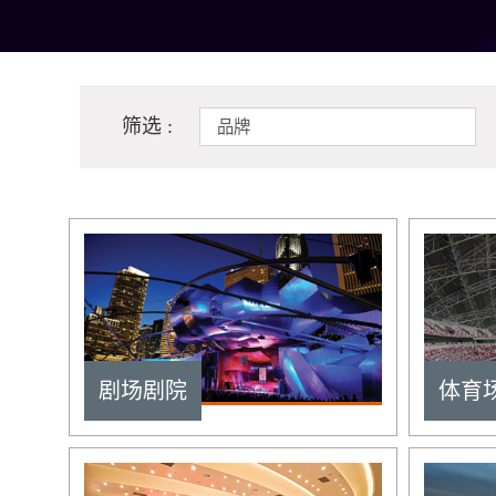
筛选 :
品牌
剧场剧院
体育