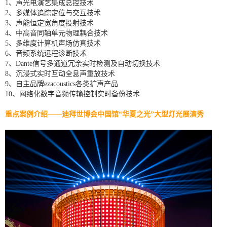
1、声光电演艺集成总控技术
2、多媒体追踪定位与交互技术
3、声能恒定宽角度投射技术
4、中高音同轴单元物理耦合技术
5、多维度计算机声场仿真技术
6、音频系统远程诊断技术
7、Dante信号多通道冗余实时检测及自动切换技术
8、沉浸式实时互动全息声重放技术
9、自主品牌ezacoustics各类扩声产品
10、网络化数字音频传输控制实时备份技术
重点案例介绍——迪拜世博会中国馆“华夏之光”大型灯光展演秀