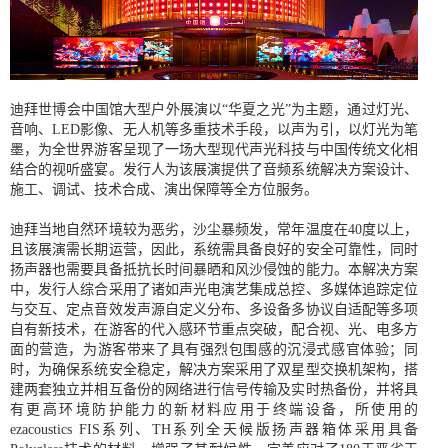
迪拜世博会中国馆大型户外展演以“华夏之光”为主题，通过灯光、
音响、LED影像、无人机等多重技术手段，以声为引，以灯光为笔
墨，为全世界游客呈现了一场大型现代声光科技与中国传统文化相
结合的视听盛宴。发行人为该展演提供了音频系统解决方案设计、
施工、调试、技术合成、演出保障等全方位服务。
迪拜当地自然环境较为恶劣，沙尘暴频发，常年温度在40度以上，
且该展演需长期运营，因此，系统需具备良好的安全可靠性，同时
扬声器也需要具备抵抗长时间暴晒和风沙侵蚀的能力。本解决方案
中，发行人综合采用了诸如声光电演艺集成总控、多媒体追踪定位
与交互、定点音效发声源自定义分布、多设备多协议自适配等多项
自有新技术，在游客的代入感环节重点突破，配合视、光、电多方
面的营造，为游客带来了具有强烈包围感的沉浸式感官体验；同
时，为确保系统安全稳定，解决方案采用了双星型交换机架构，搭
建两套独立并相互备份的网络进行信号传输及实时热备份，并将具
有更高环境防护能力的新材料应用于终端设备，所使用的
ezacoustics FIS系列、TH系列全天候版扬声器箱体采用具备