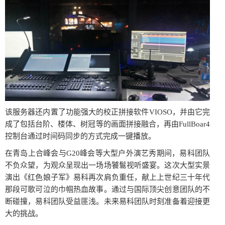
该服务器还内置了功能强大的校正拼接软件VIOSO，并由它完
成了包括台阶、楼体、树冠等的画面拼接融合，再由FullBoar4
控制台通过时间码同步的方式完成一键播放。
在青岛上合峰会与G20峰会等大型户外演艺秀期间，易科团队
不负众望，为观众呈现出一场场饕鬄视听盛宴。这次大型实景
演出《红色娘子军》易科再次肩负重任，献上上世纪三十年代
那段可歌可泣的巾帼热血故事。通过与国际顶尖创意团队的不
断碰撞，易科团队受益匪浅。未来易科团队时刻准备着迎接更
大的挑战。