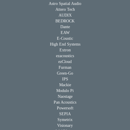
Astro Spatial Audio
Attero Tech
AUDIX
BEDROCK
Dante
EAW
E-Coustic
High End Systems
Extron
ezacoustics
ezCloud
Furman
Green-Go
IPS
Mackie
Modulo Pi
Naostage
Pan Acoustics
Powersoft
SEPIA
Symetrix
Visionary