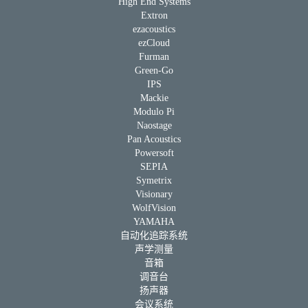
High End Systems
Extron
ezacoustics
ezCloud
Furman
Green-Go
IPS
Mackie
Modulo Pi
Naostage
Pan Acoustics
Powersoft
SEPIA
Symetrix
Visionary
WolfVision
YAMAHA
自动化追踪系统
声学测量
音箱
调音台
扬声器
会议系统