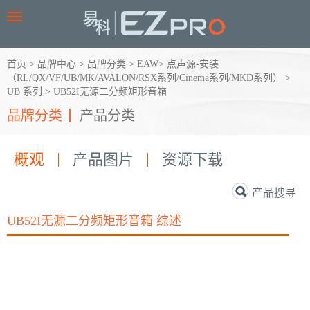
Toggle
navigation
首页
>
品牌中心
>
品牌分类
>
EAW
>
点声源-安装
（RL/QX/VF/UB/MK/AVALON/RSX系列/Cinema系列/MKD系列）
>
UB 系列
>
UB52I无源二分频矩形音箱
品牌分类
产品分类
概观
产品图片
资源下载
产品搜寻
UB52I无源二分频矩形音箱 综述