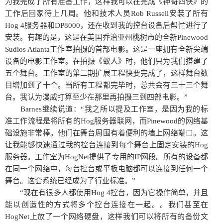
为我完成了所有准备工作，这样我可以在完成《神奇四侠》的
工作后回家待上几周。他和技术人员Rob Russell安装了所有
Hog 4服务器和DP8000，还在收到我的控台设备后帮忙进行了
安装。有趣的是，这是在美国乔治亚州桃树市的全新Pinewood
Sudios Atlanta工作室拍摄的首部电影。这是一座拥有全新尖端
设备的电影工作室。在拍摄《蚁人》时，他们只为我们搭建了
五个舞台。工作室的第二期扩展工程快要完成了，这样舞台数
目增加到了十个。当所有工程都完毕时，总共会有三十三个舞
台。我认为漫威打算至少在那里再拍摄三到四部电影。”
Barnes继续说道：“我之所以提及工作室，是因为我的标
准工作流程是将所有的Hog服务器联网，而Pinewood的网络基
础设施非常棒。他们在舞台周围有着便利的墙上网络端口。这
让我能够快速通过我的控台连接到每个舞台上固定安装的Hog
服务器。工作室为HogNet提供了专用的IP网段。所有的设备都
在同一个网络中，每台控台或平板电脑都可以连接到任何一个
舞台。这套系统已经成为了行业标准。”
“现在有很多人都使用Hog 4控台，因为它操作简单，并且
能以创造性的方式将多个控台连接在一起。。我们甚至在
HogNet上放了一个网络硬盘，这样我们可以将所有的备份文