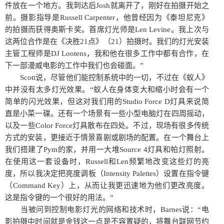
件放在一个地方。我到达后Josh就离开了，刚好在拍摄开始之
前。摄影指导是Russell Carpenter，他曾经因为《泰坦尼克》
的拍摄而获得奥斯卡奖。首席灯光师是Len Levine。我上次与
这两位合作是在《决胜21点》（21）拍摄时。我们的灯光安装
主管工程师是DJ Lootens，我和他在很多工作中都有合作，在
下一部漫威电影的工作中我们也会碰面。”
Scott说，尽管他们能控制系统中的一切，不过在《蚁人》
中并没有太多灯光效果。“蚁人在身体变大和缩小时会有一个
简单的闪光效果，但这对我们用的Studio Force D灯具来说简
直是小菜一碟。还有一个场景有一些小型电脑灯在四周摇动，
以及一些Color Force灯具散布在四处。不过，现场有很多传统
方式的安装，更接近于情景喜剧或剧场的配置。在一个舞台上
我们搭建了Pym的家，并用一大堆Source 4灯具和帕灯照射。
在使用这一套设备时，Russell和Len频繁地改变这些灯的亮
度，所以我决定把亮度调板（Intensity Palettes）设置在指令键
（Command Key）上，从而让我更迅速地为他们更改亮度。
这是指令键的一个很好的用法。”
当被问到控制电影灯光的网络和技术时，Barnes说：“电
影拍摄中时间就是金钱这一点是不容置疑的，将舞台联网节约