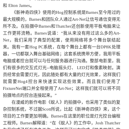
和 Elton James。
《新神奇四侠》使用的Hog控制系统是Barnes至今用过的
最大规模的，Barnes和团队众人通过Art-Net让信号通信变得无
所不及。在拍摄中Barnes和Thatcher还创新使用平板电脑来让
工作更将流畅。Barnes说道：“我从来没有用过这么多的Art-
Net，我们采用了典型的配置，使用网络将多个舞台联结起
来。我有一套Hog PC系统，在每个舞台上都有一台DP8K处理
器，一切都联入舞台基础网络；这套系统携带方便，我用平板
电脑或者控台就可以与任何服务器进行沟通。整部电影里，我
们有很多的交互式灯光--电脑摇头灯、 LED灯和像素映射。演
员经常会需要灯光，因此随处都有大量的灯光效果，这样我们
就需要Hog4控台来快速实现这些效果。而且我们使用了
FixtureNet端口并全程使用了Art-Net；这样我们就可以将不同
拍摄地点的控台连接起来。”
在漫威的新作电影《蚁人》的拍摄中，也采用了类似的复
杂控制系统，不过据Scott所说，比起《新神奇四侠》来，这个
项目的工作要更加明确。Barnes在这里的职位是灯光控台编程
工程师。Barnes解释道：“在《蚁人》的工作中，Josh Thatcher