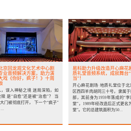
北京回龙观文化艺术中心剧
易科助力升级改造开心麻花剧
专业音频解决方案，助力演
质礼堂音频系统，成就舞台
大戏《你好，疯子！》十周
当”！
版
开心麻花剧场·地质礼堂位于北
人，误入神秘之境 迷局深陷，如
区西四羊肉胡同三十号，隶属于
赎 是“自愈”还是被“治愈”？ 当
部，其前身为1959年落成的“
的大门被彻底打开， 下一个“疯子”
堂”，1989年经改造后正式更名
..
堂”。它的总建筑面积为50...