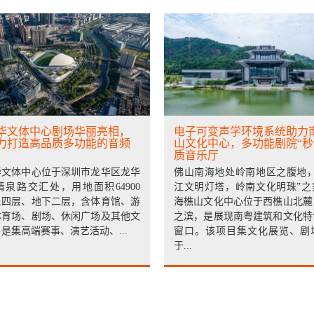
华文体中心剧场华丽亮相，
电子可变声学环境系统助力
力打造高品质多功能的音频
山文化中心，多功能剧院“秒
质音乐厅
华文体中心位于深圳市龙华区龙华
佛山南海地处岭南地区之腹地，
泉路交汇处，用地面积64900
江文明灯塔，岭南文化明珠”之
上四层、地下二层，含体育馆、游
海樵山文化中心位于西樵山北麓
体育场、剧场、休闲广场及其他文
之滨，是展现南粤建筑和文化特
是集高端赛事、演艺活动、...
窗口。该项目集文化展览、剧
于...