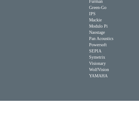
Furman
Green-Go
IPS
Mackie
Modulo Pi
Naostage
Pan Acoustics
Powersoft
SEPIA
Symetrix
Visionary
WolfVision
YAMAHA