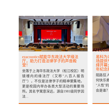
ezacoustics赋能华东政法大学缘法
易科为
厅，助力打造法律学子的声音殿
场提供
堂！
绎开幕
年纪念
坐落于上海华东政法大学（松江校区）明
陌路狂
镜楼内的缘法厅（又称“八百人报告
何快乐救
厅”），不仅是法律学子的精神聚集地，
“人性”
更是校园内举办各类大型活动的重要场
会是谁？.
所。其名字寓意深远，源自1981级同学因
法...