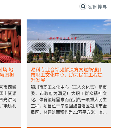
案例搜寻
场·地
易科专业音视频解决方案赋能银川
“氛围担
市职工文化中心，助力民生工程提
升发展
京市西城
银川市职工文化中心（工人文化宫）是市
国土资源
委、市政府为满足广大职工群众精神文
李四光讲习
化、体育锻炼需求而谋划的一项重大民生
为“地质礼
工程，项目位于宁夏回族自治区银川市金
凤区，总建筑面积约为2.2万平方米。其...