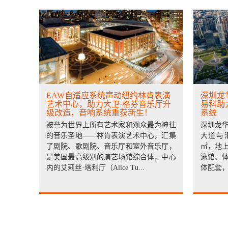
EAW自适应系统声动纽约林肯表演
深圳龙
艺术中心，助力大卫·格芬音乐厅升
易科助
级改造，音响系统重获新生！
系统
被誉为世界上所有艺术家和观众最为神往
深圳龙
的音乐圣地——林肯表演艺术中心，汇集
大道与清
了剧院、歌剧院、音乐厅和室外音乐厅，
㎡，地
是美国最高级别的演艺场馆综合体，中心
泳馆、
内的艾莉丝·塔利厅（Alice Tu...
体配套，