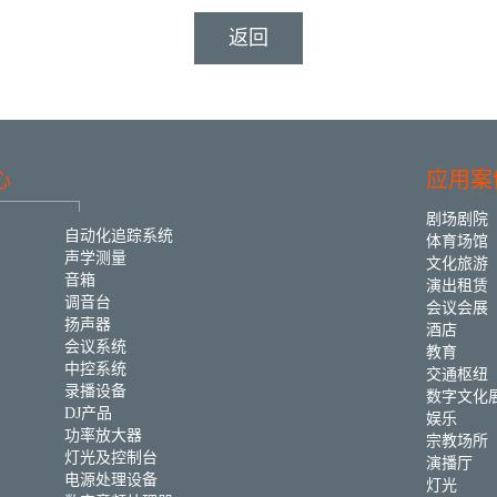
返回
心
应用案
剧场剧院
自动化追踪系统
体育场馆
声学测量
文化旅游
音箱
演出租赁
调音台
会议会展
扬声器
酒店
会议系统
教育
中控系统
交通枢纽
录播设备
数字文化
DJ产品
娱乐
功率放大器
宗教场所
灯光及控制台
演播厅
电源处理设备
灯光