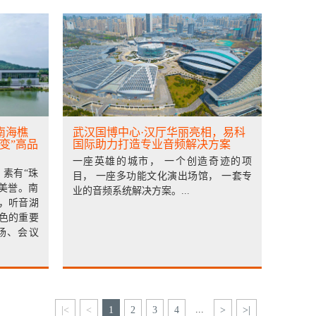
南海樵
武汉国博中心·汉厅华丽亮相，易科
变”高品
国际助力打造专业音频解决方案
一座英雄的城市， 一个创造奇迹的项
素有“珠
目， 一座多功能文化演出场馆， 一套专
美誉。南
业的音频系统解决方案。...
，听音湖
色的重要
场、会议
...
|<
<
1
2
3
4
>
>|