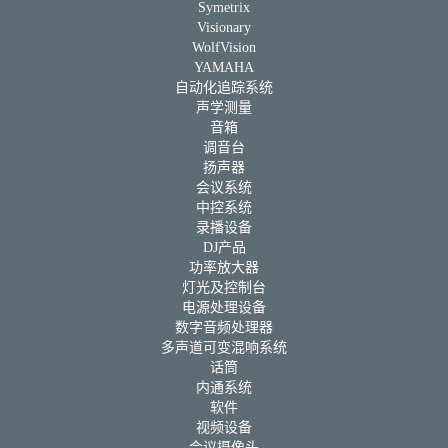
Symetrix
Visionary
WolfVision
YAMAHA
自动化追踪系统
声学测量
音箱
调音台
扬声器
会议系统
中控系统
录播设备
DJ产品
功率放大器
灯光及控制台
电源处理设备
数字音频处理器
多声道可变混响系统
话筒
内通系统
软件
视频设备
会议摄像头