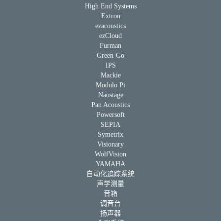
High End Systems
Extron
ezacoustics
ezCloud
Furman
Green-Go
IPS
Mackie
Modulo Pi
Naostage
Pan Acoustics
Powersoft
SEPIA
Symetrix
Visionary
WolfVision
YAMAHA
自动化追踪系统
声学测量
音箱
调音台
扬声器