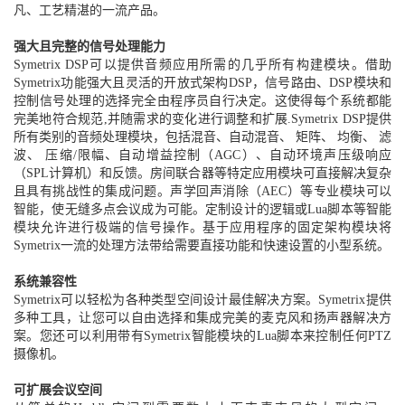
凡、工艺精湛的一流产品。
强大且完整的信号处理能力
Symetrix DSP可以提供音频应用所需的几乎所有构建模块。借助
Symetrix功能强大且灵活的开放式架构DSP，信号路由、DSP模块和
控制信号处理的选择完全由程序员自行决定。这使得每个系统都能
完美地符合规范,并随需求的变化进行调整和扩展.Symetrix DSP提供
所有类别的音频处理模块，包括混音、自动混音、 矩阵、 均衡、 滤
波、 压缩/限幅、自动增益控制（AGC）、自动环境声压级响应
（SPL计算机）和反馈。房间联合器等特定应用模块可直接解决复杂
且具有挑战性的集成问题。声学回声消除（AEC）等专业模块可以
智能，使无缝多点会议成为可能。定制设计的逻辑或Lua脚本等智能
模块允许进行极端的信号操作。基于应用程序的固定架构模块将
Symetrix一流的处理方法带给需要直接功能和快速设置的小型系统。
系统兼容性
Symetrix可以轻松为各种类型空间设计最佳解决方案。Symetrix提供
多种工具，让您可以自由选择和集成完美的麦克风和扬声器解决方
案。您还可以利用带有Symetrix智能模块的Lua脚本来控制任何PTZ
摄像机。
可扩展会议空间