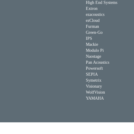
High End Systems
Extron
ezacoustics
ezCloud
Furman
Green-Go
IPS
Mackie
Modulo Pi
Naostage
Pan Acoustics
Powersoft
SEPIA
Symetrix
Visionary
WolfVision
YAMAHA