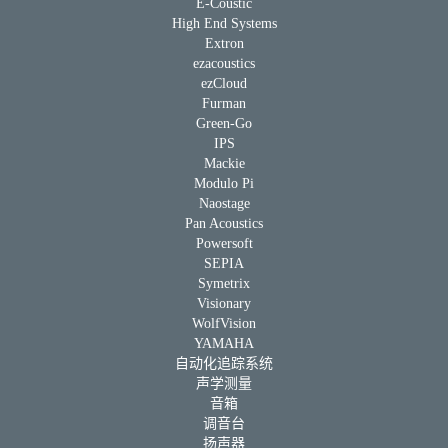
E-Coustic
High End Systems
Extron
ezacoustics
ezCloud
Furman
Green-Go
IPS
Mackie
Modulo Pi
Naostage
Pan Acoustics
Powersoft
SEPIA
Symetrix
Visionary
WolfVision
YAMAHA
自动化追踪系统
声学测量
音箱
调音台
扬声器