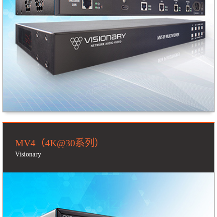
MV4（4K@30系列）
Visionary