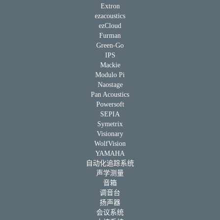
Extron
ezacoustics
ezCloud
Furman
Green-Go
IPS
Mackie
Modulo Pi
Naostage
Pan Acoustics
Powersoft
SEPIA
Symetrix
Visionary
WolfVision
YAMAHA
自动化追踪系统
声学测量
音箱
调音台
扬声器
会议系统