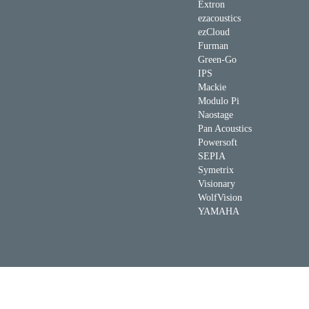
Extron
ezacoustics
ezCloud
Furman
Green-Go
IPS
Mackie
Modulo Pi
Naostage
Pan Acoustics
Powersoft
SEPIA
Symetrix
Visionary
WolfVision
YAMAHA