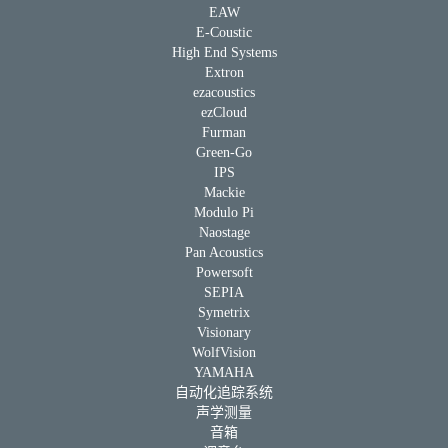
EAW
E-Coustic
High End Systems
Extron
ezacoustics
ezCloud
Furman
Green-Go
IPS
Mackie
Modulo Pi
Naostage
Pan Acoustics
Powersoft
SEPIA
Symetrix
Visionary
WolfVision
YAMAHA
自动化追踪系统
声学测量
音箱