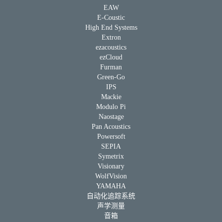
EAW
E-Coustic
High End Systems
Extron
ezacoustics
ezCloud
Furman
Green-Go
IPS
Mackie
Modulo Pi
Naostage
Pan Acoustics
Powersoft
SEPIA
Symetrix
Visionary
WolfVision
YAMAHA
自动化追踪系统
声学测量
音箱