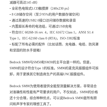
减器可高达145 dB）
•
全彩色电阻式LCD触摸屏（240x230 px）
•
8 GB储存空间（至少95%的用户数据存储空间）
•
通过高速的USB2.0接口访问储存数据和录音
•
内置超长寿命的电池组，可通过USB充电
•
符合IEC 60268-16 rev. 4，IEC 61672 Class 1，ANSI S1.4
Type 1，IEC-62160 class 0 (RTA)，ISO-3382标准
•
标配了所有必需的配件（比如话筒、充电器、电缆、防风罩
和坚固的防水手提箱）
Bedrock SM90与SM50和SM30的主平台是一样的。但是，
SM90的设计符合Type 1的标准。SM90的麦克风振膜组件可拆
卸，用于更换其它制造商生产的高端UNC振膜组件。
Bedrock SM90为使用者提供全能型测量解决方案，非常适合
对准确性和性能有严苛要求的用户。不仅如此，SM90的价格
还十分合理，综合种种优点，可以说Bedrock SM90是所有顾
问和声学专家的理想工具了。