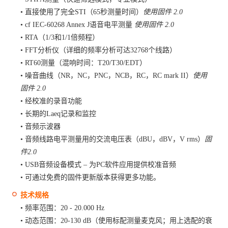
•
直接使用了完全STI（65秒测量时间）
使用固件
2.0
•
cf IEC-60268 Annex J语音电平测量
使用固件
2.0
•
RTA（1/3和1/1倍频程）
•
FFT分析仪（详细的频率分析可达32768个线路）
•
RT60测量（混响时间：T20/T30/EDT）
•
噪音曲线（NR，NC，PNC，NCB，RC，RC mark II）
使用
固件
2.0
•
经校准的录音功能
•
长期的Laeq记录和监控
•
音频示波器
•
音频线路电平测量用的交流电压表（dBU，dBV，V rms）
固
件
2.0
•
USB音频设备模式 – 为PC软件应用提供校准音频
•
可通过免费的固件更新版本获得更多功能。
技术规格
•
频率范围：20 - 20.000 Hz
•
动态范围：20-130 dB（使用标配测量麦克风；用上选配的衰