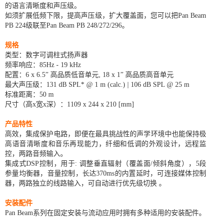
的语言清晰度和声压级。
如须扩展低频下限，提高声压级，扩大覆盖面，您可以把Pan Beam
PB 224级联至Pan Beam PB 248/272/296。
规格
类型：数字可调柱式扬声器
频率响应：85Hz - 19 kHz
配置：6 x 6.5” 高品质低音单元, 18 x 1” 高品质高音单元
最大声压级：131 dB SPL* @ 1 m (calc.) | 106 dB SPL @ 25 m
标准距离：50 m
尺寸（高x宽x深）：1109 x 244 x 210 [mm]
产品特性
高效，集成保护电路，即便在最具挑战性的声学环境中也能保持极
高语音清晰度和音乐再现能力，纤细和低调的外观设计，远程监
控，两路音频输入。
集成式DSP控制，用于: 调整垂直辐射（覆盖面/倾斜角度），5段
参量均衡器，音量控制，长达370ms的内置延时，可连接媒体控制
器，两路独立的线路输入，可自动进行优先级切换 。
安装配件
Pan Beam系列在固定安装与流动应用时拥有多种适用的安装配件。