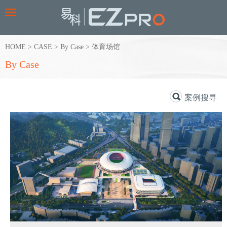
Toggle
navigation
HOME
>
CASE
>
By Case
>
体育场馆
By Case
案例搜寻