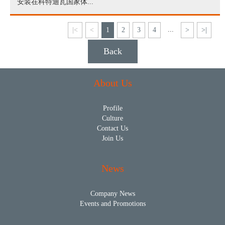
安装在科特迪瓦国家体...
...
|<
<
1
2
3
4
>
>|
Back
About Us
Profile
Culture
Contact Us
Join Us
News
Company News
Events and Promotions