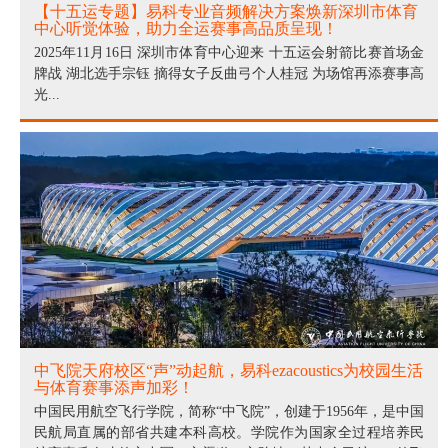
【十五运专题】易科专业音频解决方案焕新深圳市体育
中心听觉体验，助力全运赛事高品质呈现！
2025年11月16日 深圳市体育中心迎来 十五运会射箭比赛首场金
牌战 湖北选手宗钰 摘得女子反曲弓个人桂冠 为场馆再添赛事高
光...
中飞院天府校区“声”动起航，易科ezacoustics为校园生活
与体育赛事添声加彩！
中国民用航空飞行学院，简称“中飞院”，创建于1956年，是中国
民航局直属的部省共建本科高校。学院作为国家全过程培养民