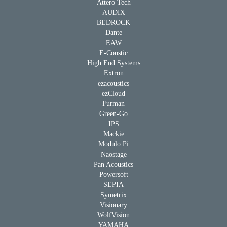
Attero Tech
AUDIX
BEDROCK
Dante
EAW
E-Coustic
High End Systems
Extron
ezacoustics
ezCloud
Furman
Green-Go
IPS
Mackie
Modulo Pi
Naostage
Pan Acoustics
Powersoft
SEPIA
Symetrix
Visionary
WolfVision
YAMAHA