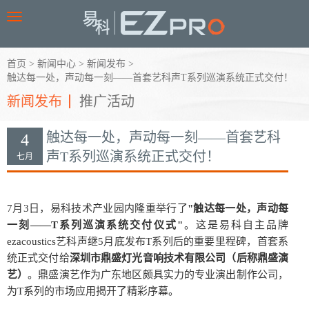
Toggle
navigation
首页
>
新闻中心
>
新闻发布
>
触达每一处，声动每一刻——首套艺科声T系列巡演系统正式交付！
新闻发布
推广活动
触达每一处，声动每一刻——首套艺科
4
声T系列巡演系统正式交付！
七月
7月3日，易科技术产业园内隆重举行了
"触达每一处，声动每
一刻——T系列巡演系统交付仪式"
。这是易科自主品牌
ezacoustics艺科声继5月底发布T系列后的重要里程碑，首套系
统正式交付给
深圳市鼎盛灯光音响技术有限公司（后称鼎盛演
艺）
。鼎盛演艺作为广东地区颇具实力的专业演出制作公司，
为T系列的市场应用揭开了精彩序幕。