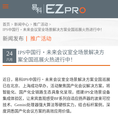
Toggle
navigation
首页
>
新闻中心
>
推广活动
>
IPS中国行・未来会议室全场景解决方案全国巡展火热进行中！
新闻发布
推广活动
IPS中国行・未来会议室全场景解决方
24
案全国巡展火热进行中！
六月
近日，易科IPS中国行・未来会议室全场景解决方案全国巡展
已在北京、上海成功举办，活动聚焦国产化会议解决方案，将
智能化、国产化全链路生态具象化呈现，搭建IPS全场景设备
集成体验区，让来宾直观感受BF系列自适应扬声器的波束可控
技术、Gemini处理器强大算法等硬核实力，结合标杆案例，深
度洞悉国产化会议方案的高效应用价值。