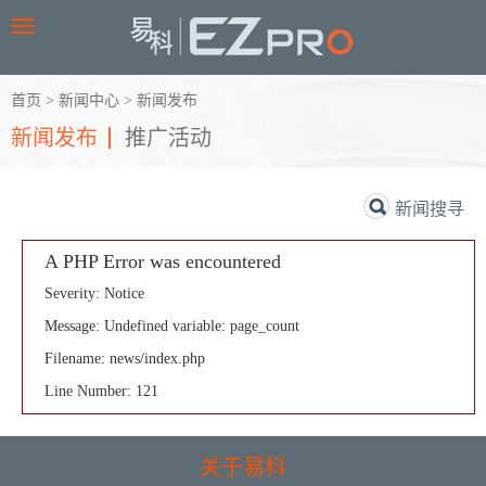
Toggle
navigation
首页
>
新闻中心
>
新闻发布
新闻发布
推广活动
新闻搜寻
A PHP Error was encountered
Severity: Notice
Message: Undefined variable: page_count
Filename: news/index.php
Line Number: 121
关于易科