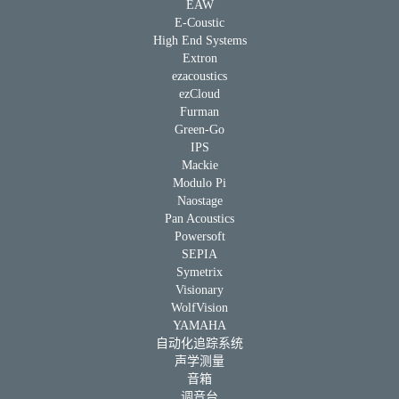
EAW
E-Coustic
High End Systems
Extron
ezacoustics
ezCloud
Furman
Green-Go
IPS
Mackie
Modulo Pi
Naostage
Pan Acoustics
Powersoft
SEPIA
Symetrix
Visionary
WolfVision
YAMAHA
自动化追踪系统
声学测量
音箱
调音台